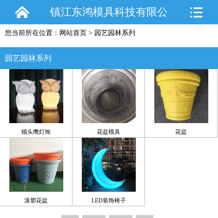
镇江东鸿模具科技有限公
您当前所在位置：
网站首页
>
园艺园林系列
司
园艺园林系列
猫头鹰灯饰
花盆模具
花盆
滚塑花盆
LED装饰椅子